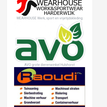
WEARHOUSE Werk, sport en vrijetijdskleding
AVO grote dierenwinkel Hulshorst