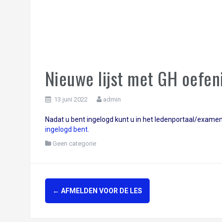
Nieuwe lijst met GH oefen
13 juni 2022
admin
Nadat u bent ingelogd kunt u in het ledenportaal/examen
ingelogd bent.
Geen categorie
Berichtnavigatie
←
AFMELDEN VOOR DE LES