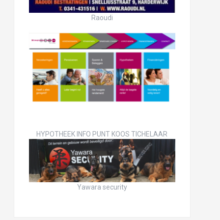
Raoudi
HYPOTHEEK INFO PUNT KOOS TICHELAAR
Yawara security