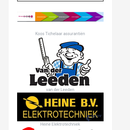
Koos Tichelaar assurantiën
van der Leeden
Heine Elektrotechniek