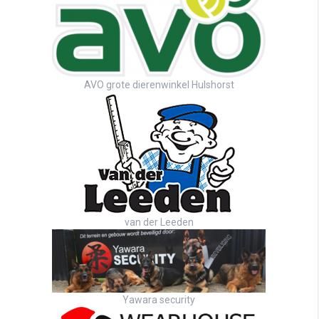
AVO grote dierenwinkel Hulshorst
van der Leeden
Yawara security