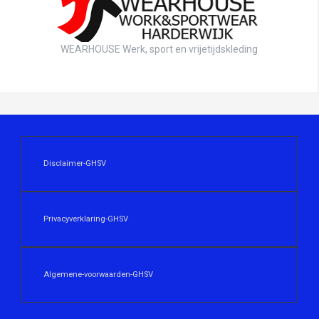
WEARHOUSE Werk, sport en vrijetijdskleding
Disclaimer-GHSV
Privacyverklaring-GHSV
Algemene-voorwaarden-GHSV