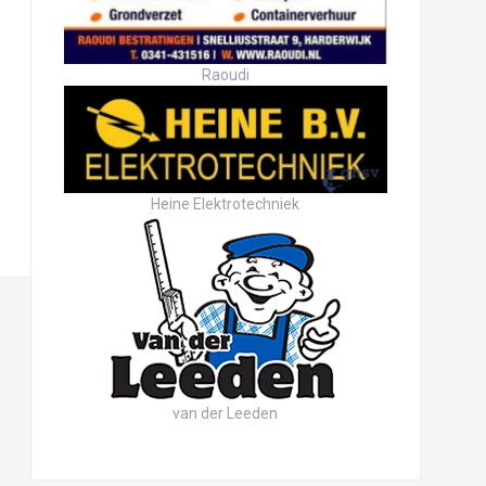
Raoudi
Heine Elektrotechniek
van der Leeden