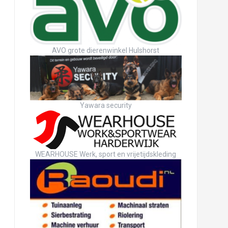
AVO grote dierenwinkel Hulshorst
Yawara security
WEARHOUSE Werk, sport en vrijetijdskleding