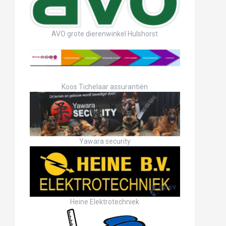
AVO grote dierenwinkel Hulshorst
Koos Tichelaar assurantiën
Yawara security
Heine Elektrotechniek