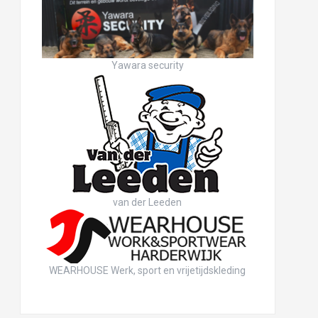
Yawara security
van der Leeden
WEARHOUSE Werk, sport en vrijetijdskleding