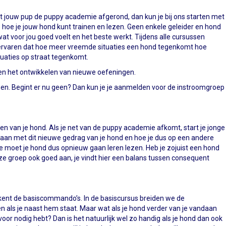
t jouw pup de puppy academie afgerond, dan kun je bij ons starten met
hoe je jouw hond kunt trainen en lezen. Geen enkele geleider en hond
at voor jou goed voelt en het beste werkt. Tijdens alle cursussen
e ervaren dat hoe meer vreemde situaties een hond tegenkomt hoe
tuaties op straat tegenkomt.
g en het ontwikkelen van nieuwe oefeningen.
ssen. Begint er nu geen? Dan kun je je aanmelden voor de instroomgroep
inen van je hond. Als je net van de puppy academie afkomt, start je jonge
gaan met dit nieuwe gedrag van je hond en hoe je dus op een andere
 Je moet je hond dus opnieuw gaan leren lezen. Heb je zojuist een hond
deze groep ook goed aan, je vindt hier een balans tussen consequent
nd kent de basiscommando’s. In de basiscursus breiden we de
en als je naast hem staat. Maar wat als je hond verder van je vandaan
or nodig hebt? Dan is het natuurlijk wel zo handig als je hond dan ook