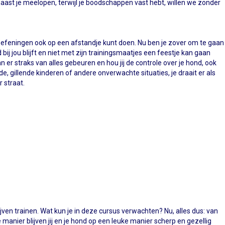
aast je meelopen, terwijl je boodschappen vast hebt, willen we zonder
je oefeningen ook op een afstandje kunt doen. Nu ben je zover om te gaan
 bij jou blijft en niet met zijn trainingsmaatjes een feestje kan gaan
an er straks van alles gebeuren en hou jij de controle over je hond, ook
de, gillende kinderen of andere onverwachte situaties, je draait er als
r straat.
ijven trainen. Wat kun je in deze cursus verwachten? Nu, alles dus: van
anier blijven jij en je hond op een leuke manier scherp en gezellig