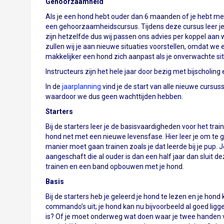
Gehoorzaamheid
Als je een hond hebt ouder dan 6 maanden of je hebt me
een gehoorzaamheidscursus. Tijdens deze cursus leer je 
zijn hetzelfde dus wij passen ons advies per koppel aan w
zullen wij je aan nieuwe situaties voorstellen, omdat w
makkelijker een hond zich aanpast als je onverwachte si
Instructeurs zijn het hele jaar door bezig met bijscholin
In de
jaarplanning
vind je de start van alle nieuwe cursu
waardoor we dus geen wachttijden hebben.
Starters
Bij de starters leer je de basisvaardigheden voor het tra
hond net met een nieuwe levensfase. Hier leer je om te 
manier moet gaan trainen zoals je dat leerde bij je pup.
aangeschaft die al ouder is dan een half jaar dan sluit 
trainen en een band opbouwen met je hond.
Basis
Bij de starters heb je geleerd je hond te lezen en je ho
commando’s uit; je hond kan nu bijvoorbeeld al goed ligg
is? Of je moet onderweg wat doen waar je twee handen vo